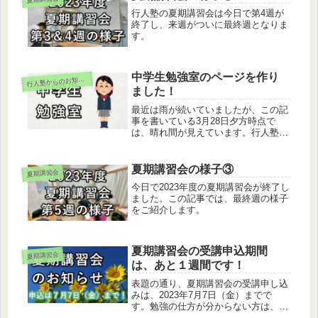
調な滑り出しができるようにするため
行人塾の夏期講習会は今日で第4週が
です。
終了し、来週がついに最終週となりま
す。
中学生勉強室のページを作り
行
人塾からのお知らせ
ました！
最近は雨が続いていましたが、この記
事を書いている3月28日夕方時点で
は、晴れ間が見えています。行人塾は
春期講習会の真っただ中です。新しい
顔も増えて、名前を覚えるのが楽しい
季節でもあります。さて今回は、講習
夏期講習会の様子③
夏期講習会
会とは無関係ですが中学生勉強室のペ
今日で2023年度の夏期講習会が終了し
ー...
ました。この記事では、最終週の様子
をご紹介します。
夏期講習会の受講申込期間
夏期講習会
は、あと１週間です！
表題の通り、夏期講習会の受講申し込
みは、2023年7月7日（金）までで
す。勉強の仕方が分からない方は、ぜ
ひ申し込んでみてください！さて、今