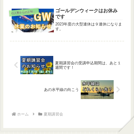
週は近隣の中学校の1学期期末考査が
ありました。その中でも、今回はいい
ゴールデンウィークはお休み
行
人塾からのお知らせ
問題だ！と感じるものがありました
です
の...
2023年度の大型連休は９連休になりま
す。
夏期講習会の受講申込期間は、あと１
週間です！
あの水平線の向こう
ホーム
夏期講習会