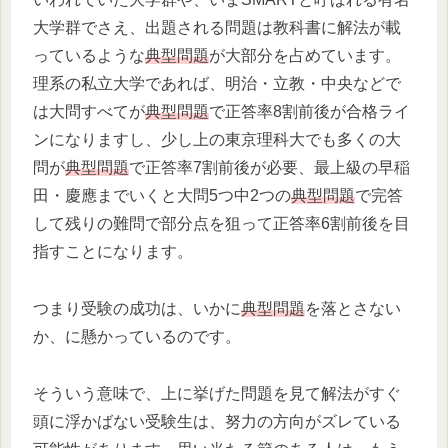
大学群でさえ、出題される問題は教科書に解法が載
っているような
典型問題
が大部分を占めています。
理系の私立大学であれば、明治・立教・中央などで
は大問すべてが
典型問題
で正答率8割前後が合格ライ
ンになりますし、少し上の東京理科大でも多くの大
問が
典型問題
で正答率7割前後が必要、最上級の早稲
田・慶應までいくと大問5つ中2つの
典型問題
で完答
して残りの難問で部分点を狙って正答率6割前後を目
指すことになります。
つまり受験の成功は、いかに
典型問題
を落とさない
か、に懸かっているのです。
そういう意味で、上に挙げた問題を見て解法がすぐ
頭に浮かばない受験生は、努力の方向がズレている