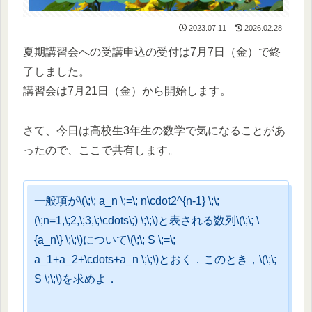
2023.07.11
2026.02.28
夏期講習会への受講申込の受付は7月7日（金）で終
了しました。
講習会は7月21日（金）から開始します。
さて、今日は高校生3年生の数学で気になることがあ
ったので、ここで共有します。
一般項が\(\;\; a_n \;=\; n\cdot2^{n-1} \;\;
(\;n=1,\;2,\;3,\;\cdots\;) \;\;\)と表される数列\(\;\; \
{a_n\} \;\;\)について\(\;\; S \;=\;
a_1+a_2+\cdots+a_n \;\;\)とおく．このとき，\(\;\;
S \;\;\)を求めよ．