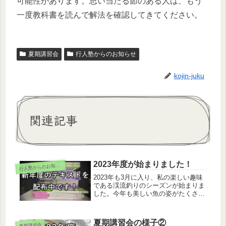
可能性があります。思い当たる節のある人は、もう
一度教科書を読んで解法を確認してきてください。
夏期講習会
行人塾からのお知らせ
kojin-juku
関連記事
2023年度が始まりました！
行
人塾からのお知らせ
2023年も3月に入り、私の楽しい趣味
である渓流釣りのシーズンが始まりま
した。今年も美しい魚の姿がたくさん
拝めることを願います。さて、行人塾
では3月から新年度が始まります。こ
れは学校が始まる4月よりも早めにス
夏期講習会の様子②
夏期講習会
タートすることで、最初の授業から順