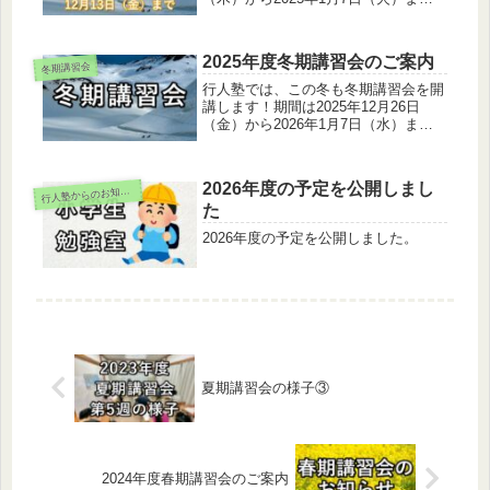
で、12/30～1/3を除く8日間です。小
中学生は、最終日に全国順位や偏差値
の出る学力テストを行います。
2025年度冬期講習会のご案内
冬期講習会
行人塾では、この冬も冬期講習会を開
講します！期間は2025年12月26日
（金）から2026年1月7日（水）ま
で、12/30～1/3を除く8日間です。小
中学生は、最終日に全国順位や偏差値
の出る学力テストを行います。学年や
2026年度の予定を公開しまし
行
人塾からのお知らせ
志望校によって、様々な...
た
2026年度の予定を公開しました。
夏期講習会の様子③
2024年度春期講習会のご案内