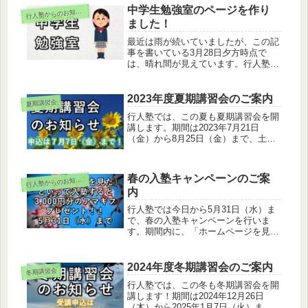
中学生勉強室のページを作り
行
人塾からのお知らせ
ました！
最近は雨が続いていましたが、この記
事を書いている3月28日夕方時点で
は、晴れ間が見えています。行人塾は
春期講習会の真っただ中です。新しい
顔も増えて、名前を覚えるのが楽しい
季節でもあります。さて今回は、講習
2023年度夏期講習会のご案内
夏期講習会
会とは無関係ですが中学生勉強室のペ
行人塾では、この夏も夏期講習会を開
ー...
講します。期間は2023年7月21日
（金）から8月25日（金）まで、土日
とお盆（8/11～15）を除く23日間で
す。小中学生は、最終日に全国順位や
偏差値の出る学力テストを行います。
春の入塾キャンペーンのご案
行
人塾からのお知らせ
学年や志望校によって、様々なコース
内
を用意しましたので、詳細は講習会の
ページをご覧ください。
行人塾では今日から5月31日（水）ま
で、春の入塾キャンペーンを行いま
す。期間内に、「ホームページを見
た」と言っていただいた後に入塾手続
きが完了した方へ、3,000円分の
Amazonギフトカードを進呈いたしま
2024年度冬期講習会のご案内
冬期講習会
す。小さな塾ですが、その分しっかり
行人塾では、この冬も冬期講習会を開
生徒を見ることができます。この機会
講します！期間は2024年12月26日
に、ぜひ行人塾を選んでください！
（木）から2025年1月7日（火）ま