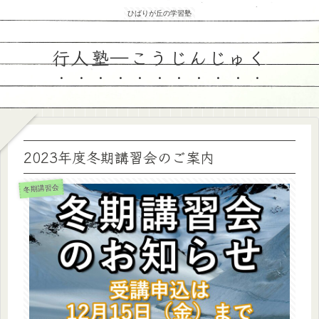
ひばりが丘の学習塾
行人塾―こうじんじゅく
2023年度冬期講習会のご案内
冬期講習会