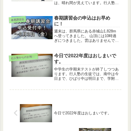
は、晴れ間が見えています。行人塾は
春期講習会の真っただ中です。新しい
顔も増えて、名前を覚えるのが楽しい
季節でもあります。さて今回は、講習
春期講習会の申込はお早め
春期講習会
会とは無関係ですが中学生勉強室のペ
に！
ー...
週末は、群馬県にある赤城山1,828m
へ登ってきました。 山頂には10時過
ぎにつきました。雲はありませんでし
たが花粉？で遠くが黄色く霞んで、富
士山を拝むことはできませんでした。
さて、再度のお知らせになりますが、
今日で2022年度はおしまいで
行
人塾からのお知らせ
行人塾では2023年3月27日（月）～4
す。
月4日（火）の期間で春期講習会を開
講します。
中学生の学期末テストが終了しつつあ
ります。行人塾の生徒では、南中は今
日まで、ひばり中は明日まで、学附国
際は3月9日からです。生徒たちはテス
トの結果も気になることながら、春休
みに期待を膨らませているようでし
た。さて、行人塾は今日で2022年度の
カリキュラムが終了します。大きな事
故もなく1年間が過ごせてほっとして
います。
今日で2022年度はおしまいです。