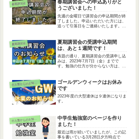
春期講習会への申込ありがと
春期講習会
うございました！
先週の金曜日で講習会の申込期間が終
了しました。申込いただいた方には、
追って引落日をご連絡いたします。さ
て、私事ですが先週の金曜日に秩父の
荒川水系大血川へ釣りに行ってきまし
た。水温は朝８時の時点で５℃、10人
夏期講習会の受講申込期間
夏期講習会
以上が入渓していたように思います。
は、あと１週間です！
表題の通り、夏期講習会の受講申し込
みは、2023年7月7日（金）までで
す。勉強の仕方が分からない方は、ぜ
ひ申し込んでみてください！さて、今
週は近隣の中学校の1学期期末考査が
ありました。その中でも、今回はいい
ゴールデンウィークはお休み
行
人塾からのお知らせ
問題だ！と感じるものがありました
です
の...
2023年度の大型連休は９連休になりま
す。
中学生勉強室のページを作り
行
人塾からのお知らせ
ました！
最近は雨が続いていましたが、この記
事を書いている3月28日夕方時点で