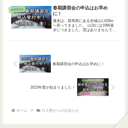
きが完了した方へ、3,000円分の
Amazonギフトカードを進呈いたしま
春期講習会の申込はお早め
春期講習会
す。小さな塾ですが、その分しっかり
に！
生徒を見ることができます。この機会
に、ぜひ行人塾を選んでください！
週末は、群馬県にある赤城山1,828m
へ登ってきました。 山頂には10時過
ぎにつきました。雲はありませんでし
たが花粉？で遠くが黄色く霞んで、富
士山を拝むことはできませんでした。
さて、再度のお知らせになりますが、
行人塾では2023年3月27日（月）～4
月4日（火）の期間で春期講習会を開
講します。
春期講習会の申込はお早めに！
2023年度が始まりました！
ホーム
行人塾からのお知らせ