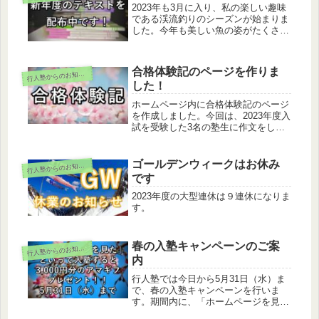
2023年も3月に入り、私の楽しい趣味
である渓流釣りのシーズンが始まりま
した。今年も美しい魚の姿がたくさん
拝めることを願います。さて、行人塾
では3月から新年度が始まります。こ
れは学校が始まる4月よりも早めにス
合格体験記のページを作りま
行
人塾からのお知らせ
タートすることで、最初の授業から順
した！
調な滑り出しができるようにするため
です。
ホームページ内に合格体験記のページ
を作成しました。今回は、2023年度入
試を受験した3名の塾生に作文をして
もらいました。よろしければ目を通し
てみてください。https://kojin-
juku.net/students-essay/
ゴールデンウィークはお休み
行
人塾からのお知らせ
です
2023年度の大型連休は９連休になりま
す。
春の入塾キャンペーンのご案
行
人塾からのお知らせ
内
行人塾では今日から5月31日（水）ま
で、春の入塾キャンペーンを行いま
す。期間内に、「ホームページを見
た」と言っていただいた後に入塾手続