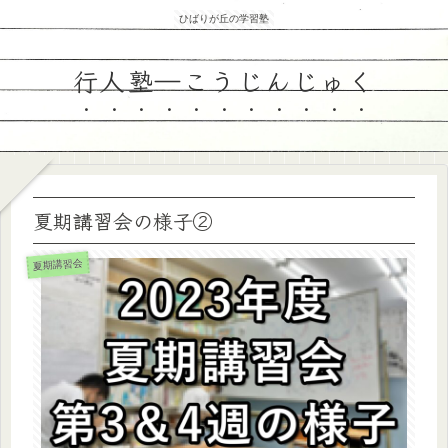
ひばりが丘の学習塾
行人塾―こうじんじゅく
夏期講習会の様子②
夏期講習会