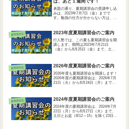
は、あと１週間です！
表題の通り、夏期講習会の受講申し込
みは、2023年7月7日（金）までで
す。勉強の仕方が分からない方は、ぜ
ひ申し込んでみてください！さて、今
週は近隣の中学校の1学期期末考査が
ありました。その中でも、今回はいい
2023年度夏期講習会のご案内
夏期講習会
問題だ！と感じるものがありました
行人塾では、この夏も夏期講習会を開
の...
講します。期間は2023年7月21日
（金）から8月25日（金）まで、土日
とお盆（8/11～15）を除く23日間で
す。小中学生は、最終日に全国順位や
偏差値の出る学力テストを行います。
2026年度夏期講習会のご案内
夏期講習会
学年や志望校によって、様々なコース
を用意しましたので、詳細は講習会の
2026年度も夏期講習会を開講します！
ページをご覧ください。
2026年度の夏期講習会は、2026年7月
21日（火）から8月24日（月）まで、
お盆と土日を除く21日間です。小中学
生は最終日8月24日（月）に育伸社の
学力テストを受験して、全国順位と偏
2024年度夏期講習会のご案内
夏期講習会
差値を測ります。...
2024年度の夏期講習会は、2024年7月
22日（月）から8月27日（火）まで、
土日とお盆（8/12～15）を除く23日間
です。小中学生は最終日8月27日
（火）に育伸社の学力テストを受験し