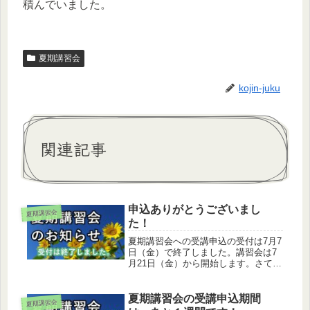
積んでいました。
夏期講習会
kojin-juku
関連記事
申込ありがとうございまし
夏期講習会
た！
夏期講習会への受講申込の受付は7月7
日（金）で終了しました。講習会は7
月21日（金）から開始します。さて、
今日は高校生3年生の数学で気になる
ことがあったので、ここで共有しま
す。一般項が\(\;\; a_n \;=\;
夏期講習会の受講申込期間
夏期講習会
n\cdot2^{n-...