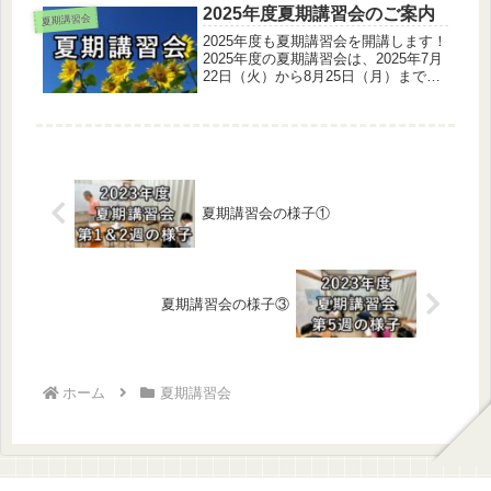
て、全国順位と偏差値を測ります。講
2025年度夏期講習会のご案内
夏期講習会
習会受講申し込み期間は、2024年5月
7日（火）から7月5日（金）までで
2025年度も夏期講習会を開講します！
す。
2025年度の夏期講習会は、2025年7月
22日（火）から8月25日（月）まで、
お盆と土日を除く21日間です。小中学
生は最終日8月25日（月）に育伸社の
学力テストを受験して、全国順位と偏
差値を測ります。...
夏期講習会の様子①
夏期講習会の様子③
ホーム
夏期講習会