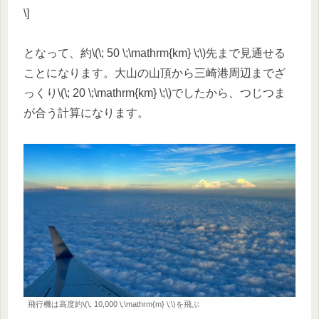
\]
となって、約\(\; 50 \;\mathrm{km} \;\)先まで見通せる
ことになります。大山の山頂から三崎港周辺までざ
っくり\(\; 20 \;\mathrm{km} \;\)でしたから、つじつま
が合う計算になります。
飛行機は高度約\(\; 10,000 \;\mathrm{m} \;\)を飛ぶ