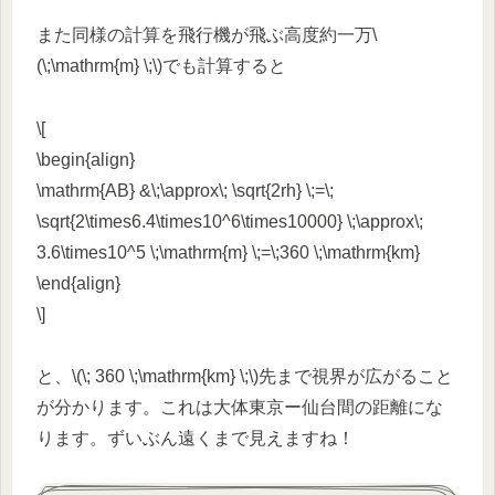
また同様の計算を飛行機が飛ぶ高度約一万\
(\;\mathrm{m} \;\)でも計算すると
\[
\begin{align}
\mathrm{AB} &\;\approx\; \sqrt{2rh} \;=\;
\sqrt{2\times6.4\times10^6\times10000} \;\approx\;
3.6\times10^5 \;\mathrm{m} \;=\;360 \;\mathrm{km}
\end{align}
\]
と、\(\; 360 \;\mathrm{km} \;\)先まで視界が広がること
が分かります。これは大体東京ー仙台間の距離にな
ります。ずいぶん遠くまで見えますね！