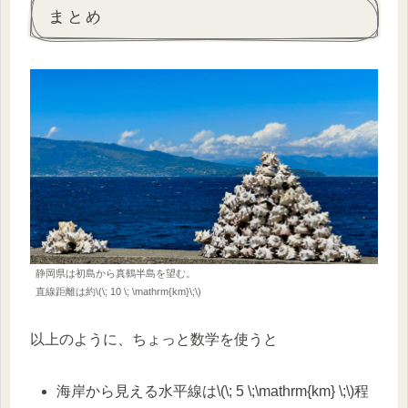
まとめ
静岡県は初島から真鶴半島を望む。
直線距離は約\(\; 10 \; \mathrm{km}\;\)
以上のように、ちょっと数学を使うと
海岸から見える水平線は\(\; 5 \;\mathrm{km} \;\)程