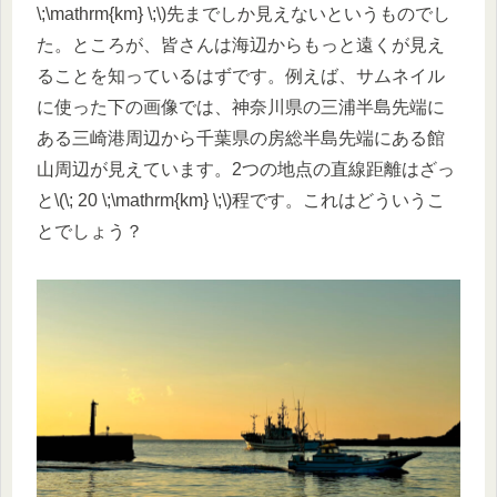
\;\mathrm{km} \;\)先までしか見えないというものでし
た。ところが、皆さんは海辺からもっと遠くが見え
ることを知っているはずです。例えば、サムネイル
に使った下の画像では、神奈川県の三浦半島先端に
ある三崎港周辺から千葉県の房総半島先端にある館
山周辺が見えています。2つの地点の直線距離はざっ
と\(\; 20 \;\mathrm{km} \;\)程です。これはどういうこ
とでしょう？