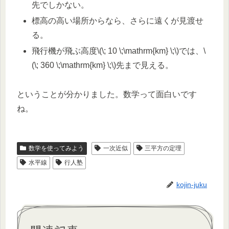
先でしかない。
標高の高い場所からなら、さらに遠くが見渡せ
る。
飛行機が飛ぶ高度\(\; 10 \;\mathrm{km} \;\)では、\
(\; 360 \;\mathrm{km} \;\)先まで見える。
ということが分かりました。数学って面白いです
ね。
数学を使ってみよう
一次近似
三平方の定理
水平線
行人塾
kojin-juku