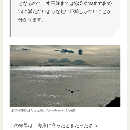
となるので、水平線までは\(\; 5 \;\mathrm{km}
\;\)に満たないような短い距離しかないことが
分かります。
あの水平線はたった\(\; 5 \;\mathrm{km} \;\)先
上の結果は、海岸に立ったときたった\(\; 5