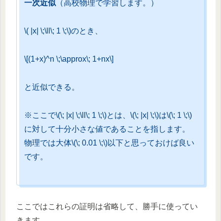
一次近似
（高校物理で学習します。）
\( |x| \;\ll\; 1 \;\)のとき、
\[(1+x)^n \;\approx\; 1+nx\]
と近似できる。
※ここで\(\; |x| \;\ll\; 1 \;\)とは、\(\; |x| \;\)は\(\; 1 \;\)
に対して十分小さな値であることを指します。
物理では大体\(\; 0.01 \;\)以下と思っておけば良い
です。
ここではこれらの証明は省略して、勝手に使ってい
きます。