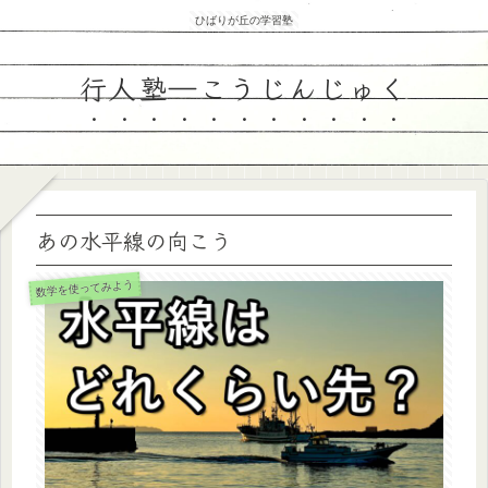
ひばりが丘の学習塾
行人塾―こうじんじゅく
あの水平線の向こう
数学を使ってみよう