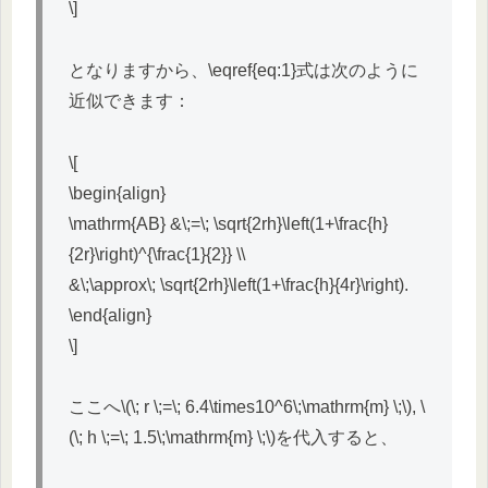
\]
となりますから、\eqref{eq:1}式は次のように
近似できます：
\[
\begin{align}
\mathrm{AB} &\;=\; \sqrt{2rh}\left(1+\frac{h}
{2r}\right)^{\frac{1}{2}} \\
&\;\approx\; \sqrt{2rh}\left(1+\frac{h}{4r}\right).
\end{align}
\]
ここへ\(\; r \;=\; 6.4\times10^6\;\mathrm{m} \;\), \
(\; h \;=\; 1.5\;\mathrm{m} \;\)を代入すると、