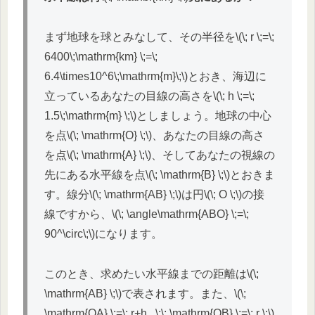
まず地球を球とみなして、その半径を\(\; r \;=\;
6400\;\mathrm{km} \;=\;
6.4\times10^6\;\mathrm{m}\;\)とおき、海辺に
立っているあなたの目線の高さを\(\; h \;=\;
1.5\;\mathrm{m} \;\)としましょう。地球の中心
を点\(\; \mathrm{O} \;\)、あなたの目線の高さ
を点\(\; \mathrm{A} \;\)、そしてあなたの視線の
先にある水平線を点\(\; \mathrm{B} \;\)とおきま
す。線分\(\; \mathrm{AB} \;\)は円\(\; O \;\)の接
線ですから、\(\; \angle\mathrm{ABO} \;=\;
90^\circ\;\)になります。
このとき、求めたい水平線までの距離は\(\;
\mathrm{AB} \;\)で表されます。また、\(\;
\mathrm{OA} \;=\; r+h , \;\; \mathrm{OB} \;=\; r \;\)