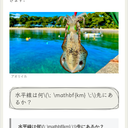
アオリイカ
水平線は何\(\; \mathbf{km} \;\)先にあ
るか？
水平線は何
\(\; \mathbf{km} \;\)
先にあるか？