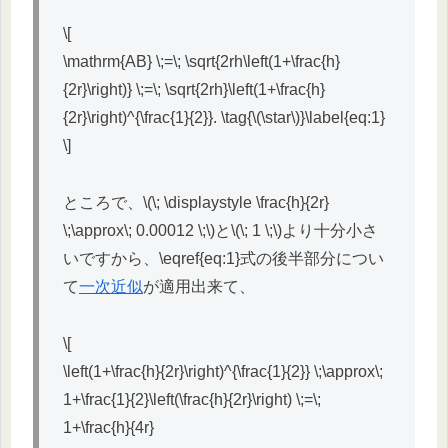
\[
\mathrm{AB} \;=\; \sqrt{2rh\left(1+\frac{h}
{2r}\right)} \;=\; \sqrt{2rh}\left(1+\frac{h}
{2r}\right)^{\frac{1}{2}}. \tag{\(\star\)}\label{eq:1}
\]
ところで、\(\; \displaystyle \frac{h}{2r}
\;\approx\; 0.00012 \;\)と\(\; 1 \;\)より十分小さ
いですから、\eqref{eq:1}式の後半部分につい
て
一次近似
が適用出来て、
\[
\left(1+\frac{h}{2r}\right)^{\frac{1}{2}} \;\approx\;
1+\frac{1}{2}\left(\frac{h}{2r}\right) \;=\;
1+\frac{h}{4r}