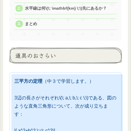
水平線は何\(\; \mathbf{km} \;\)先にあるか？
まとめ
道具のおさらい
三平方の定理
（中３で学習します。）
3辺の長さがそれぞれ\(\; a,\; b,\; c \;\)である、図の
ような直角三角形について、次が成り立ちま
す：
\[ a^2+b^2 \;=\; c^2\]