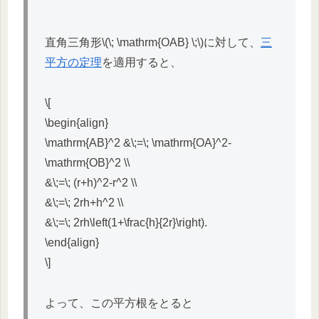
直角三角形\(\; \mathrm{OAB} \;\)に対して、
三
平方の定理
を適用すると、
\[
\begin{align}
\mathrm{AB}^2 &\;=\; \mathrm{OA}^2-
\mathrm{OB}^2 \\
&\;=\; (r+h)^2-r^2 \\
&\;=\; 2rh+h^2 \\
&\;=\; 2rh\left(1+\frac{h}{2r}\right).
\end{align}
\]
よって、この平方根をとると