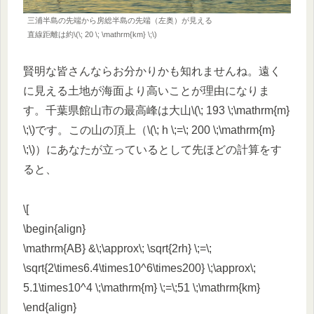
三浦半島の先端から房総半島の先端（左奥）が見える
直線距離は約\(\; 20 \; \mathrm{km} \;\)
賢明な皆さんならお分かりかも知れませんね。遠く
に見える土地が海面より高いことが理由になりま
す。千葉県館山市の最高峰は大山\(\; 193 \;\mathrm{m}
\;\)です。この山の頂上（\(\; h \;=\; 200 \;\mathrm{m}
\;\)）にあなたが立っているとして先ほどの計算をす
ると、
\[
\begin{align}
\mathrm{AB} &\;\approx\; \sqrt{2rh} \;=\;
\sqrt{2\times6.4\times10^6\times200} \;\approx\;
5.1\times10^4 \;\mathrm{m} \;=\;51 \;\mathrm{km}
\end{align}