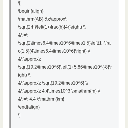
\[
\begin{align}
\mathrm{AB} &\;\approx\;
\sqrt{2rh}\left(1+\frac{h}{4r}\right) \\
&\;=\;
\sqrt{2\times6.4\times10^6\times1.5}\left(1+\fra
c{1.5}{4\times6.4\times10^6}\right) \\
&\;\approx\;
\sqrt{19.2\times10^6}\left(1+5.86\times10^{-8}\r
ight) \\
&\;\approx\; \sqrt{19.2\times10^6} \\
&\;\approx\; 4.4\times10^3 \;\mathrm{m} \\
&\;=\; 4.4 \;\mathrm{km}
\end{align}
\]