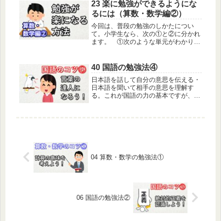
「イヌ」「たまご」「魚」「女の子」
23 楽に勉強ができるようにな
「家」「氷」「跳ぶ」「蹴る」「足」
るには（算数・数学編②）
「...
今回は、普段の勉強のしかたについ
て。小学生なら、次の①と②に分かれ
ます。 ①次のような単元がわかりに
くい場合 ４年のがい数、二けた
の割り算など ５年の小数の計
算、割合・百分率など ６年の分
40 国語の勉強法④
数の計算・比など 教科書と教科書
日本語を話して自分の意思を伝える・
に合わ...
日本語を聞いて相手の意思を理解す
る。これが国語の力の基本ですが、こ
の基本の習得が簡単ではありません。
会社が人を採るときも、まず、コミュ
ニケーション能力の高い人を求めます
が、ほかの能力との兼ね合いもあり、
一流...
04 算数・数学の勉強法①
06 国語の勉強法②