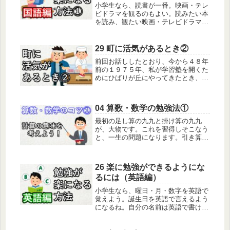
小学生なら、読書が一番。映画・テレ
ビドラマを観るのもよい。読みたい本
を読み、観たい映画・テレビドラマを
観て、知っている単語・語句・文章が
増えれば、それが、国語の力がついた
ということ。場面を覚えているのも国
29 町に活気があるとき②
語の力になる。漢字は音読みだけでな
前回お話ししたとおり、今から４８年
く...
前の１９７５年、私が学習塾を開くた
めにひばりが丘にやってきたとき、ひ
ばりが丘団地は入居開始から１５年た
っていました。こちらに来た私は、古
い家に暮らしていて、屋根でも壁でも
04 算数・数学の勉強法①
建具でも次々と修理が必要でした。大
工...
最初の足し算の九九と掛け算の九九
が、大物です。これを習得しそこなう
と、一生の問題になります。引き算の
連続繰り下がりは、つっかえる人があ
る程度出ます。2桁の割り算も要注
意。そして、割合と百分率​が大変で
26 楽に勉強ができるようにな
す。これはつまずく人のほうが多いの
るには（英語編）
で、赤...
小学生なら、曜日・月・数字を英語で
覚えよう。誕生日を英語で言えるよう
になるね。自分の名前は英語で書ける
かな。身近にあるものを英語で言って
みよう。「リンゴ」「男の子」「車」