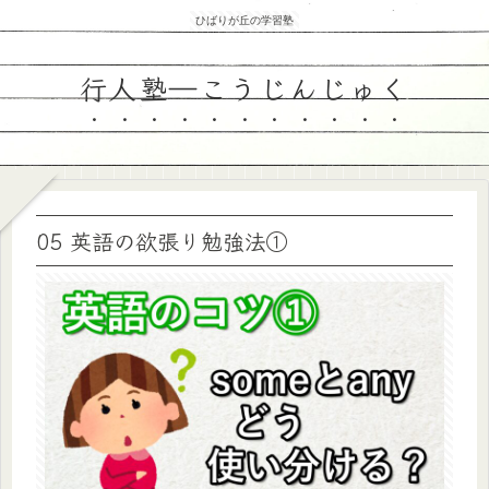
ひばりが丘の学習塾
行人塾―こうじんじゅく
05 英語の欲張り勉強法①