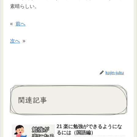
素晴らしい。
«
前へ
次へ
»
kojin-juku
関連記事
21 楽に勉強ができるようにな
るには（国語編）