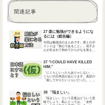
関連記事
27 楽に勉強ができるようにな
るには（総合編）
今回は勉強法のまとめです。第１のポ
イントは『熱心であること』。花子さ
んが生まれて初めてひらがなを覚えよ
うとするとき、まず「は」「な」
「こ」の３文字を簡単に覚えるかもし
れません。もし犬が大好きなら「い」
37 “I COULD HAVE KILLED
と「ぬ」を簡単に覚えるかもしれない
HIM.”
ですね...
「にくらしいったらありゃしない。」
くらいの日本語があたります。直訳の
「殺してやりたいくらいだった。」と
いう日本語は強すぎる。自分の幼い息
子が、乗っている車の中で灰皿を引き
抜いて車内に中身をまき散らした。こ
38 「悩ましい」
れを思い出して、人に語っている母親
「悩ましい」という言葉はどういう意
の...
味でしょう。私にとっては、「女性