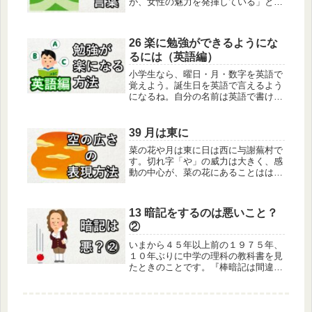
が、女性の魅力を発揮している」とい
う意味です。「悩ましい」という言葉
に生まれて初めて接したとき、「悩
む」という言葉との関係がわからずに
26 楽に勉強ができるようにな
強い印象を受けました。そのせいで
るには（英語編）
「悩まし...
小学生なら、曜日・月・数字を英語で
覚えよう。誕生日を英語で言えるよう
になるね。自分の名前は英語で書ける
かな。身近にあるものを英語で言って
みよう。「リンゴ」「男の子」「車」
「イヌ」「たまご」「魚」「女の子」
39 月は東に
「家」「氷」「跳ぶ」「蹴る」「足」
菜の花や月は東に日は西に与謝蕪村で
「...
す。切れ字「や」の威力は大きく、感
動の中心が、菜の花にあることははっ
きりわかります。一面の菜の花で、画
面は黄色一色です。背景を作っている
のは、月と太陽です。月は東に在っ
13 暗記をするのは悪いこと？
て、今昇ろうとしている満月です。太
②
陽は...
いまから４５年以上前の１９７５年、
１０年ぶりに中学の理科の教科書を見
たときのことです。『棒暗記は間違っ
た学習法で、思考力を養うのが大切
だ』というわけなのでしょう。アルキ
メデスの原理もパスカルの原理もなく
なって、代わりにそれを導き出すため