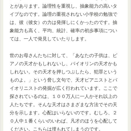
とがあります。論理性を重視し、抽象能力の高いタ
イプなのです。論理の重視されない小学校の勉強で
は、彼（彼女）の力は発揮しにくかったのです。抽
象能力も高く、平均、統計、確率の初歩事項につい
ては、一人で発見していたりします。
世のお母さんたちに対して、「あなたの子供は、ピ
アノの天才かもしれないし、バイオリンの天才かも
しれない。その天才を押しつぶしたら、犯罪という
ものよ。」という脅し文句で、天才ピアニストとバ
イオリニストの発掘が広く行われています。ここで
探されているのは、１００万人に一人かそれ以上の
人たちです。そんな天才はさまざまな方法でその天
分を示します。心配はいらないのです。むしろ、２
０人中１番くらいのいわば、凡才のほうを心配して
ください。こちらは埋もれてしまうのです。