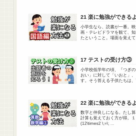
21 楽に勉強ができ
小学生なら、読書が一番。映
画・テレビドラマを観て、知
たということ。場面を覚えて
17 テストの受け方③
小学校低学年の頃、『つぎの
おい」に対して「いおと」、
す。そう答える子供たちは、
22 楽に勉強ができ
数字と仲良しになる。たし算
計算も覚えておく方が得。１ 二けた
(12\times2 \;=\; ...