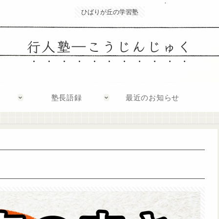
ひばりが丘の学習塾
行人塾―こうじんじゅく
塾長語録
最近のお知らせ