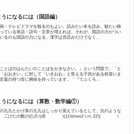
るようになるには（国語編）
画・テレビドラマを観るのもよい。読みたい本を読み、観たい映
っている単語・語句・文章が増えれば、それが、国語の力がつい
いるのも国語の力になる。漢字は音読みだけでなく...
ことばのはんたいのことばをかきなさい。』という問題で、「と
「おおきい」に対して「いきおお」と答える子供がある程度いま
言葉の持つ音に興味を持っています。「『てぶくろ...
るようになるには（算数・数学編①）
の九九とかけ算の九九はしっかり覚えているとして、次のような
の数の\(\;2\;\)倍 \(11\times2 \;=\; 22\) \