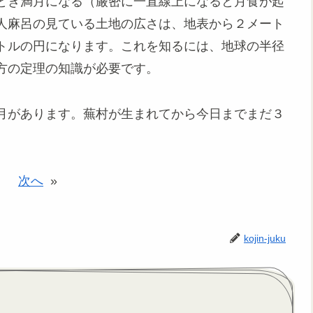
とき満月になる（厳密に一直線上になると月食が起
人麻呂の見ている土地の広さは、地表から２メート
トルの円になります。これを知るには、地球の半径
方の定理の知識が必要です。
月があります。蕪村が生まれてから今日までまだ３
次へ
»
kojin-juku