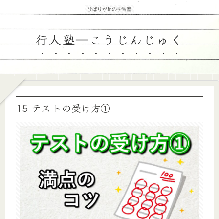
ひばりが丘の学習塾
行人塾―こうじんじゅく
15 テストの受け方①