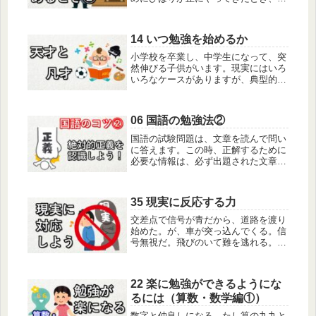
ばりが丘団地は入居開始から１５年た
っていました。こちらに来た私は、古
い家に暮らしていて、屋根でも壁でも
14 いつ勉強を始めるか
建具でも次々と修理が必要でした。大
工...
小学校を卒業し、中学生になって、突
然伸びる子供がいます。現実にはいろ
いろなケースがありますが、典型的な
例を挙げてみましょう。早生まれで体
も小さめ、運動会ではあまり活躍でき
なかった。ピアノもバイオリンも教室
06 国語の勉強法②
には通ったが、興味を持てず三ヶ月で
辞...
国語の試験問題は、文章を読んで問い
に答えます。この時、正解するために
必要な情報は、必ず出題された文章の
中にあります。出題された文章が元は
もっと長くても、その省かれている部
分は関係がありません。つまり、出題
35 現実に反応する力
された文章の元の文章の全体を読んだ
こ...
交差点で信号が青だから、道路を渡り
始めた。が、車が突っ込んでくる。信
号無視だ。飛びのいて難を逃れる。こ
れは分かりやすい。おなかがひどく痛
い。医者に行ったら虫垂炎で入院。無
事盲腸の手術が終わり事なきを得る。
22 楽に勉強ができるようにな
これも簡単かもしれない。昔、運動部
るには（算数・数学編①）
で...
数字と仲良しになる。たし算の九九と