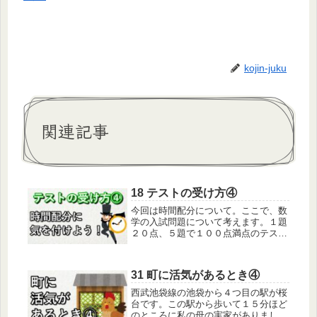
kojin-juku
関連記事
18 テストの受け方④
今回は時間配分について。ここで、数
学の入試問題について考えます。１題
２０点、５題で１００点満点のテスト
です。５題の内４題解けるＡさんと、
５題の内３題解けるＢ君がいるとし
て、どちらが良い点になるでしょう。
31 町に活気があるとき④
Ａさんが８０点、Ｂ君が６０点になり
ます...
西武池袋線の池袋から４つ目の駅が桜
台です。この駅から歩いて１５分ほど
のところに私の母の実家がありまし