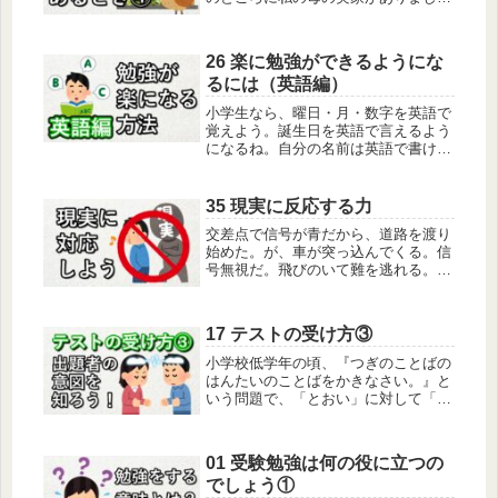
た。南隣が養鶏場で、うるさくもあ
り、くさくもありました。養鶏場が先
にあったのですから、文句を言う筋で
26 楽に勉強ができるようにな
はありません。が、徐々に住宅も増え
るには（英語編）
てきて...
小学生なら、曜日・月・数字を英語で
覚えよう。誕生日を英語で言えるよう
になるね。自分の名前は英語で書ける
かな。身近にあるものを英語で言って
みよう。「リンゴ」「男の子」「車」
「イヌ」「たまご」「魚」「女の子」
35 現実に反応する力
「家」「氷」「跳ぶ」「蹴る」「足」
交差点で信号が青だから、道路を渡り
「...
始めた。が、車が突っ込んでくる。信
号無視だ。飛びのいて難を逃れる。こ
れは分かりやすい。おなかがひどく痛
い。医者に行ったら虫垂炎で入院。無
事盲腸の手術が終わり事なきを得る。
17 テストの受け方③
これも簡単かもしれない。昔、運動部
で...
小学校低学年の頃、『つぎのことばの
はんたいのことばをかきなさい。』と
いう問題で、「とおい」に対して「い
おと」、「おおきい」に対して「いき
おお」と答える子供がある程度いま
す。そう答える子供たちは、言葉の持
01 受験勉強は何の役に立つの
つ音に興味を持っています。「『てぶ
でしょう①
くろ...