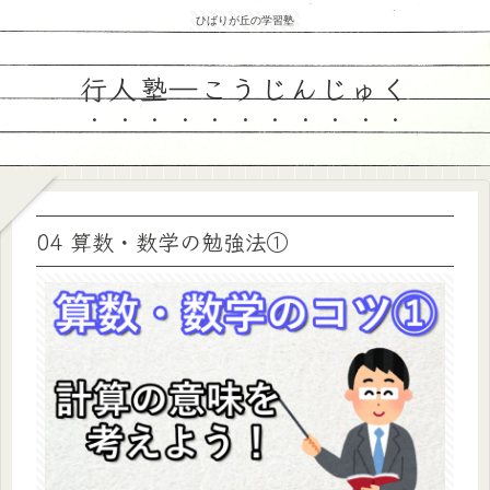
ひばりが丘の学習塾
行人塾―こうじんじゅく
04 算数・数学の勉強法①