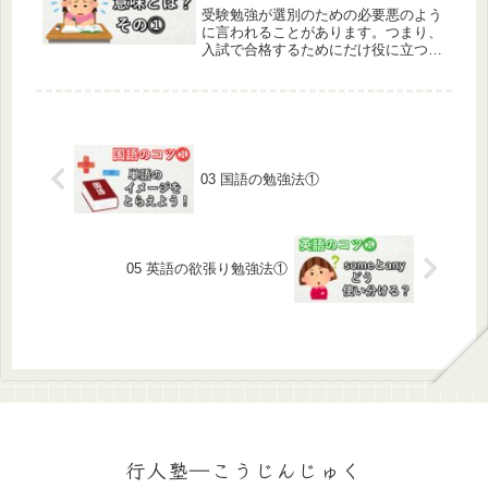
受験勉強が​選別のための必要悪のよう
に言われることがあります。つまり、
入試で合格するためにだけ役に立つ
が、その後の生活には社会でも、家庭
でも、個人でも役に立たないというの
です。この意見は説得力があるらし
く、賛成する人がたくさんいます。私
の意...
03 国語の勉強法①
05 英語の欲張り勉強法①
行人塾―こうじんじゅく