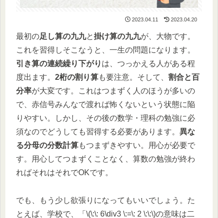
2023.04.11
2023.04.20
最初の
足し算の九九
と
掛け算の九九
が、大物です。
これを習得しそこなうと、一生の問題になります。
引き算の連続繰り下がり
は、つっかえる人がある程
度出ます。
2桁の割り算
も要注意。そして、
割合と百
分率
​が大変です。これはつまずく人のほうが多いの
で、赤信号みんなで渡れば怖くないという状態に陥
りやすい。しかし、その後の数学・理科の勉強に必
須なのでどうしても習得する必要があります。
異な
る分母の分数計算
もつまずきやすい。用心が必要で
す。用心してつまずくことなく、算数の勉強が終わ
ればそれはそれでOKです。
でも、もう少し欲張りになってもいいでしょう。た
とえば、学校で、「\(\:\: 6\div3 \:=\: 2 \:\:\)の意味は二