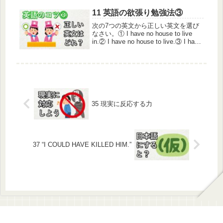
園、葛西臨海水族園、サンシャイン水
族館、芝久保の多摩六都科学館、上野
11 英語の欲張り勉強法③
の東京国立博物館、同じく上野の国立
次の7つの英文から正しい英文を選び
科学...
なさい。① I have no house to live
in.② I have no house to live.③ I have
no chair to sit on.④ I have no chai...
35 現実に反応する力
37 “I COULD HAVE KILLED HIM.”