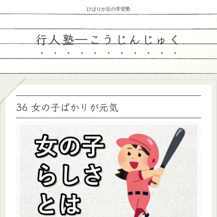
ひばりが丘の学習塾
行人塾―こうじんじゅく
36 女の子ばかりが元気