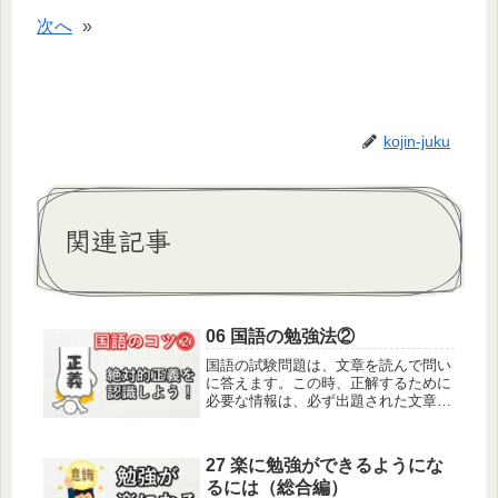
次へ
»
kojin-juku
関連記事
06 国語の勉強法②
国語の試験問題は、文章を読んで問い
に答えます。この時、正解するために
必要な情報は、必ず出題された文章の
中にあります。出題された文章が元は
もっと長くても、その省かれている部
分は関係がありません。つまり、出題
27 楽に勉強ができるようにな
された文章の元の文章の全体を読んだ
るには（総合編）
こ...