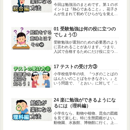
今回は勉強法のまとめです。第１のポ
イントは『熱心であること』。花子さ
んが生まれて初めてひらがなを覚えよ
うとするとき、まず「は」「な」
「こ」の３文字を簡単に覚えるかもし
れません。もし犬が大好きなら「い」
01 受験勉強は何の役に立つの
と「ぬ」を簡単に覚えるかもしれない
でしょう①
ですね...
受験勉強が​選別のための必要悪のよう
に言われることがあります。つまり、
入試で合格するためにだけ役に立つ
が、その後の生活には社会でも、家庭
でも、個人でも役に立たないというの
です。この意見は説得力があるらし
17 テストの受け方③
く、賛成する人がたくさんいます。私
小学校低学年の頃、『つぎのことばの
の意...
はんたいのことばをかきなさい。』と
いう問題で、「とおい」に対して「い
おと」、「おおきい」に対して「いき
おお」と答える子供がある程度いま
す。そう答える子供たちは、言葉の持
24 楽に勉強ができるようにな
つ音に興味を持っています。「『てぶ
るには（理科編）
くろ...
小学生なら、動物や植物、昆虫の図鑑
を見て楽しむ。特に生態図鑑がよい。
動物園、水族館、博物館に行く。上野
動物園、多摩動物公園、井の頭文化