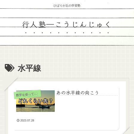
ひばりが丘の学習塾
行人塾―こうじんじゅく
水平線
あの水平線の向こう
数
学を使ってみよう
2023.07.28