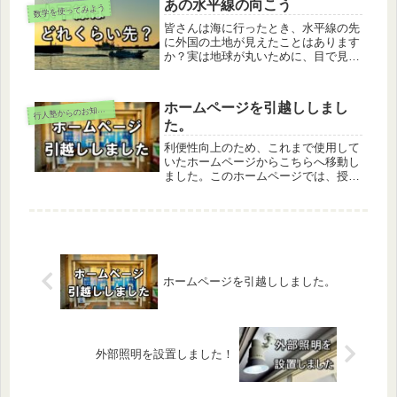
程は2023年3月27日（月）～4月4日
あの水平線の向こう
数学を使ってみよう
（火）のうち、土日を除く7日間で
皆さんは海に行ったとき、水平線の先
す。 申込期間は2023年2月6日（月）
に外国の土地が見えたことはあります
～3月3日（金）です。
か？実は地球が丸いために、目で見え
る距離は大して遠くないのです。これ
を理解するためには、「三平方の定
理」と「一次近似」を知っている必要
ホームページを引越ししまし
行
人塾からのお知らせ
があります。最初にこれらをおさらい
た。
して...
利便性向上のため、これまで使用して
いたホームページからこちらへ移動し
ました。このホームページでは、授業
の進め方、料金体系や日々の学習の様
子等を紹介していく予定です。どうぞ
よろしくお願いします。
ホームページを引越ししました。
外部照明を設置しました！