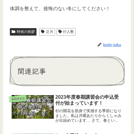
体調を整えて、後悔のない冬にしてください！
時候の挨拶
正月
行人塾
kojin-juku
関連記事
2023年度春期講習会の申込受
春期講習会
付が始まっています！
杉の開花を肌身で実感する季節になり
ました。私は月曜あたりからくしゃみ
が出始めています… さて、春といえ
ば春期講習会です。行人塾でも例年通
りに開講することが決まりました！日