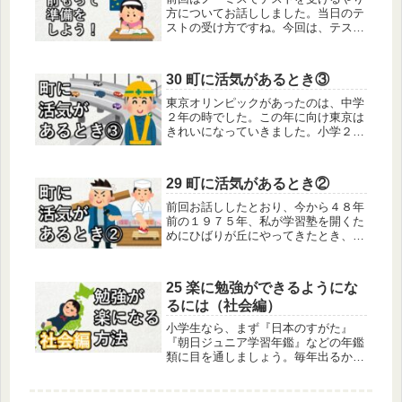
方についてお話ししました。当日のテ
ストの受け方ですね。今回は、テスト
に対する的確な準備の仕方についてお
話しします。テストには、日々の勉強
を促す小テスト、学力の定着を図る定
30 町に活気があるとき③
期試験、総合的な力を試す入学試験な
ど...
東京オリンピックがあったのは、中学
２年の時でした。この年に向け東京は
きれいになっていきました。小学２年
の時、明治神宮の裏手に住んでいまし
たが、すぐ近くに「オリンピック村」
ができるという話を聞いた覚えがあり
29 町に活気があるとき②
ます。八丈島で金環食が見られると言
っ...
前回お話ししたとおり、今から４８年
前の１９７５年、私が学習塾を開くた
めにひばりが丘にやってきたとき、ひ
ばりが丘団地は入居開始から１５年た
っていました。こちらに来た私は、古
い家に暮らしていて、屋根でも壁でも
25 楽に勉強ができるようにな
建具でも次々と修理が必要でした。大
るには（社会編）
工...
小学生なら、まず『日本のすがた』
『朝日ジュニア学習年鑑』などの年鑑
類に目を通しましょう。毎年出るから
３年分くらい読むとよい。地理・歴史
の図鑑『日本の地理』（学研）『世界
の地理』（学研）なども図書館で見つ