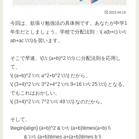
2023.04.19
今回は、欲張り勉強法の具体例です。あなたが中学1
年生だとしましょう。学校で分配法則：\( a(b+c) \:=\:
ab+ac \:\:\)を習います。
そこで早速、\(\:\: (a+b)^2 \:\:\) に分配法則を応用し
て、
\( (a+b)^2 \:=\: a^2+b^2 \:\:\) だから、
\( (3+4)^2 \:=\: 3^2+4^2 \:=\: 9+16 \:=\: 25 \:\:\) となる。
でもこれはおかしい。
\( (3+4)^2 \:=\: 7^2 \:=\: 49 \:\:\) なのだから。
そして、
\begin{align} (a+b)^2 & \:=\: (a+b)\times(a+b) \\
& \:=\: (a+b)\times a+(a+b)\times b \\