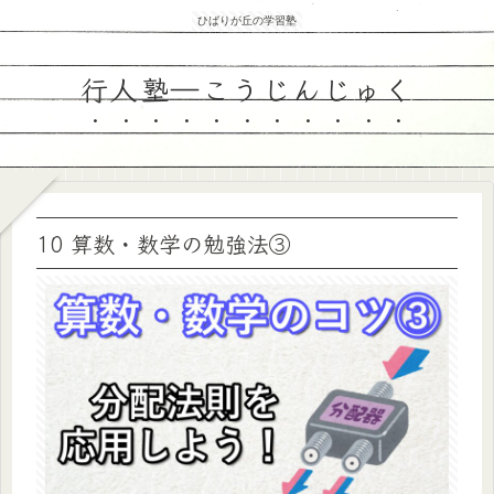
ひばりが丘の学習塾
行人塾―こうじんじゅく
10 算数・数学の勉強法③