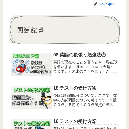
kojin-juku
関連記事
08 英語の欲張り勉強法②
英語で現在のことを言うとき、現在形
を使います。 It is fine now.（今晴れ
てます。）未来のことを言うとき、未
来形を使います。 It will be fine
tomorrow.（明日は晴れるでしょ
う。）ところが、「明日晴れたら、...
18 テストの受け方④
今回は時間配分について。ここで、数
学の入試問題について考えます。１題
２０点、５題で１００点満点のテスト
です。５題の内４題解けるＡさんと、
５題の内３題解けるＢ君がいるとし
て、どちらが良い点になるでしょう。
16 テストの受け方②
Ａさんが８０点、Ｂ君が６０点になり
ます...
前回はノーミスでテストを受けるやり