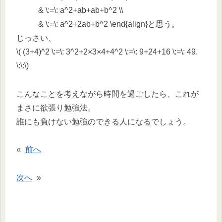
& \:=\: a^2+ab+ab+b^2 \\
& \:=\: a^2+2ab+b^2 \end{align}と思う。
じっさい、
\( (3+4)^2 \:=\: 3^2+2×3×4+4^2 \:=\: 9+24+16 \:=\: 49.
\:\:\)
こんなことを考えながら時間を過ごしたら、これが
まさに欲張り勉強法。
誰にも負けない勉強のできる人になるでしょう。
«
前へ
次へ
»